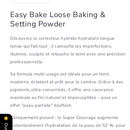
quantity
quantity
for
for
Easy Bake Loose Baking &
Easy
Easy
Setting Powder
Bake
Bake
Loose
Loose
Baking
Baking
Découvrez le correcteur hybride hydratant longue
&amp;
&amp;
tenue qui fait tout : il camoufle les imperfections,
Setting
Setting
Powder,
Powder,
illumine, sculpte et retouche le teint avec une précision
Poudre
Poudre
professionnelle.
Libre
Libre
-
-
Sa formule multi-usage est idéale pour un teint
HUDA
HUDA
moderne, éclatant et prêt pour la caméra. Grâce à des
BEAUTY
BEAUTY
pigments ultra-concentrés, il offre une couvrance
maximale au fini naturel et imperceptible – pour un
effet "peau parfaite" bluffant.
Cliniquement prouvé : le Super Coverage augmente
instantanément l’hydratation de la peau de 52 %, pour