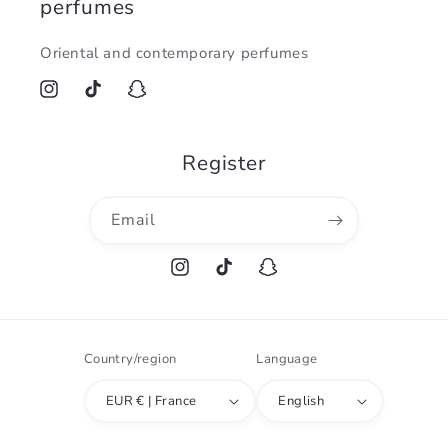
perfumes
Oriental and contemporary perfumes
Instagram
TikTok
Snapchat
Register
Email
Instagram
TikTok
Snapchat
Country/region
Language
EUR € | France
English