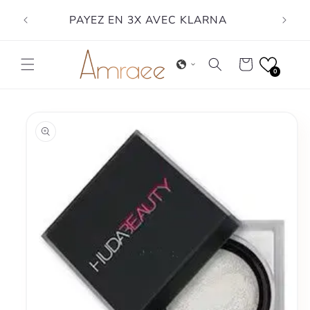
Skip to
PAYEZ EN 3X AVEC KLARNA
content
Cart
0
Skip to
product
information