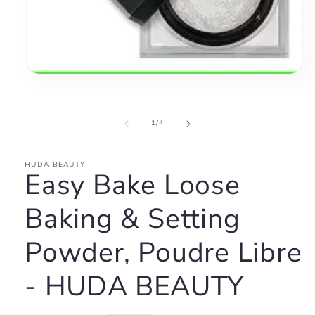
Open
media
1
in
modal
of
1
/
4
HUDA BEAUTY
Easy Bake Loose
Baking & Setting
Powder, Poudre Libre
- HUDA BEAUTY